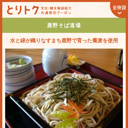
鹿野そば道場
水と緑が織りなすまち鹿野で育った蕎麦を使用