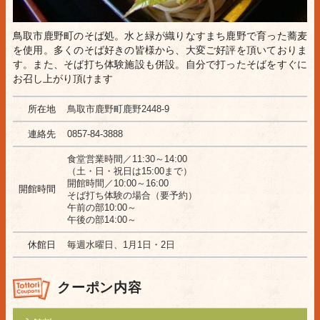
鳥取市鹿野町のそば処。水と緑が織りなすまち鹿野で育った蕎麦
を使用。多くのそば好きの皆様から、大変ご好評を頂いておりま
す。また、そば打ち体験施設も併設。自分で打ったそばをすぐに
お召し上がり頂けます
所在地
鳥取市鹿野町鹿野2448-9
連絡先
0857-84-3888
食堂営業時間／11:30～14:00
（土・日・祝日は15:00まで）
開館時間／10:00～16:00
開館時間
そば打ち体験の場合（要予約）
午前の部10:00～
午後の部14:00～
休館日
毎週水曜日、1月1日・2日
クーポン内容