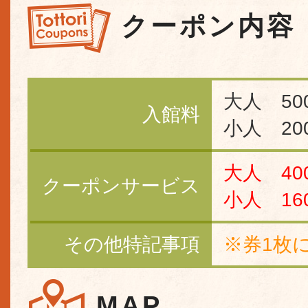
クーポン内容
大人 50
入館料
小人 20
大人 40
クーポンサービス
小人 16
その他特記事項
※券1枚
MAP