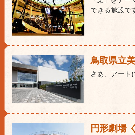
「梨」をテー
できる施設で
鳥取県立
さあ、アート
円形劇場 