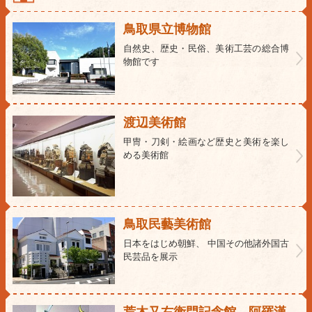
鳥取県立博物館
自然史、歴史・民俗、美術工芸の総合博
物館です
渡辺美術館
甲冑・刀剣・絵画など歴史と美術を楽し
める美術館
鳥取民藝美術館
日本をはじめ朝鮮、 中国その他諸外国古
民芸品を展示
荒木又右衛門記念館 阿羅漢