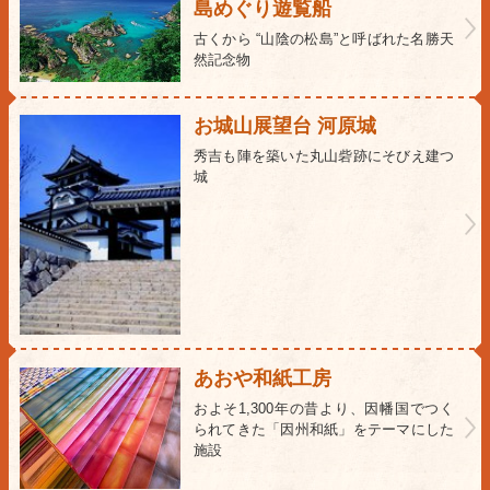
島めぐり遊覧船
古くから “山陰の松島”と呼ばれた名勝天
然記念物
お城山展望台 河原城
秀吉も陣を築いた丸山砦跡にそびえ建つ
城
あおや和紙工房
およそ1,300年の昔より、因幡国でつく
られてきた「因州和紙」をテーマにした
施設