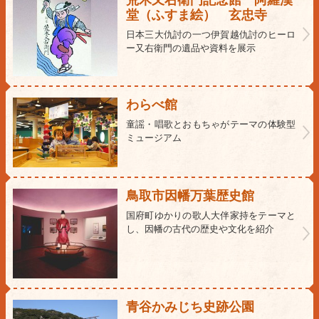
堂（ふすま絵） 玄忠寺
日本三大仇討の一つ伊賀越仇討のヒーロ
ー又右衛門の遺品や資料を展示
わらべ館
童謡・唱歌とおもちゃがテーマの体験型
ミュージアム
鳥取市因幡万葉歴史館
国府町ゆかりの歌人大伴家持をテーマと
し、因幡の古代の歴史や文化を紹介
青谷かみじち史跡公園