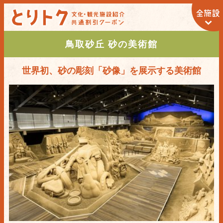
鳥取砂丘 砂の美術館
世界初、砂の彫刻「砂像」を展示する美術館