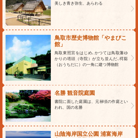
美しき青き弥生、あらわる
鳥取市歴史博物館「やまびこ
館」
鳥取東照宮をはじめ､かつては鳥取藩ゆ
かりの塔頭（寺院）が立ち並んだ､樗谿
（おうちだに）の一角に建つ博物館
名勝 観音院庭園
書院に面した庭園は、元禄頃の作庭とい
われ、国の名勝
山陰海岸国立公園 浦富海岸