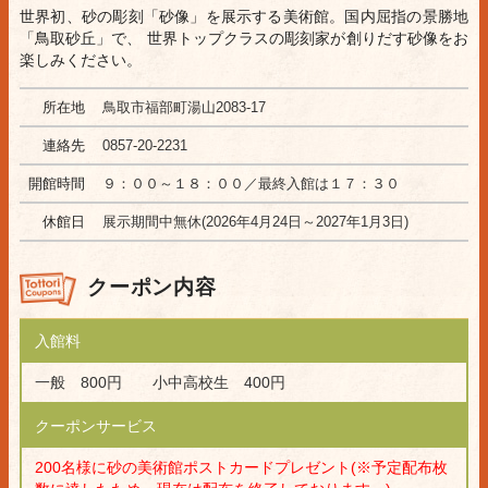
世界初、砂の彫刻「砂像」を展示する美術館。国内屈指の景勝地
「鳥取砂丘」で、 世界トップクラスの彫刻家が創りだす砂像をお
楽しみください。
所在地
鳥取市福部町湯山2083-17
連絡先
0857-20-2231
開館時間
９：００～１８：００／最終入館は１７：３０
休館日
展示期間中無休(2026年4月24日～2027年1月3日)
クーポン内容
入館料
一般 800円 小中高校生 400円
クーポンサービス
200名様に砂の美術館ポストカードプレゼント(※予定配布枚