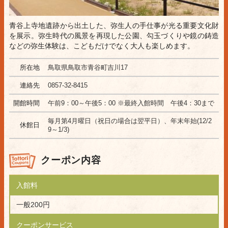
青谷上寺地遺跡から出土した、弥生人の手仕事が光る重要文化財
を展示。弥生時代の風景を再現した公園、勾玉づくりや鏡の鋳造
などの弥生体験は、こどもだけでなく大人も楽しめます。
所在地
鳥取県鳥取市青谷町吉川17
連絡先
0857-32-8415
開館時間
午前9：00～午後5：00 ※最終入館時間 午後4：30まで
毎月第4月曜日（祝日の場合は翌平日）、年末年始(12/2
休館日
9～1/3)
クーポン内容
入館料
一般200円
クーポンサービス