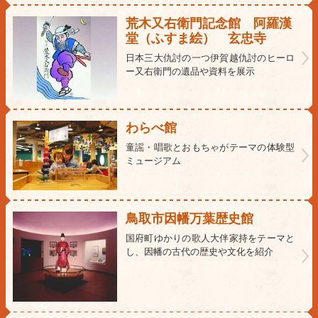
荒木又右衛門記念館 阿羅漢
堂（ふすま絵） 玄忠寺
日本三大仇討の一つ伊賀越仇討のヒーロ
ー又右衛門の遺品や資料を展示
わらべ館
童謡・唱歌とおもちゃがテーマの体験型
ミュージアム
鳥取市因幡万葉歴史館
国府町ゆかりの歌人大伴家持をテーマと
し、因幡の古代の歴史や文化を紹介