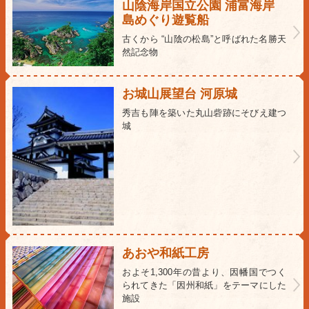
山陰海岸国立公園 浦富海岸
島めぐり遊覧船
古くから “山陰の松島”と呼ばれた名勝天
然記念物
お城山展望台 河原城
秀吉も陣を築いた丸山砦跡にそびえ建つ
城
あおや和紙工房
およそ1,300年の昔より、因幡国でつく
られてきた「因州和紙」をテーマにした
施設