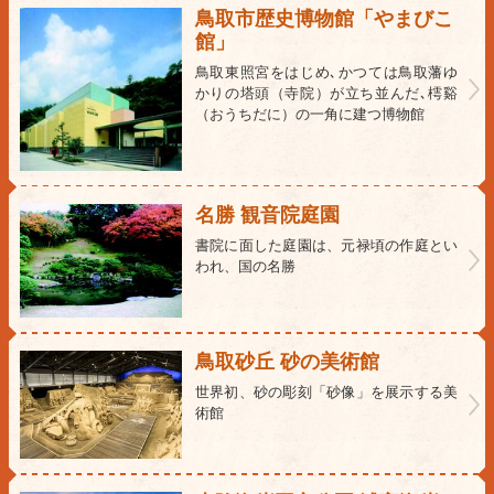
鳥取市歴史博物館「やまびこ
館」
鳥取東照宮をはじめ､かつては鳥取藩ゆ
かりの塔頭（寺院）が立ち並んだ､樗谿
（おうちだに）の一角に建つ博物館
名勝 観音院庭園
書院に面した庭園は、元禄頃の作庭とい
われ、国の名勝
鳥取砂丘 砂の美術館
世界初、砂の彫刻「砂像」を展示する美
術館